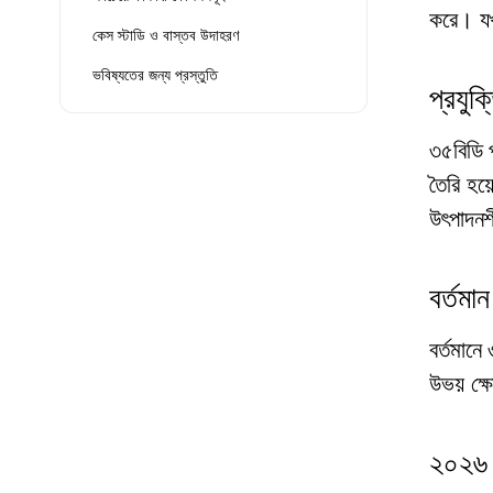
করে। যখ
কেস স্টাডি ও বাস্তব উদাহরণ
ভবিষ্যতের জন্য প্রস্তুতি
প্রযুক
৩৫বিডি প
তৈরি হয়
উৎপাদনশী
বর্তমা
বর্তমানে
উভয় ক্ষ
২০২৬ স