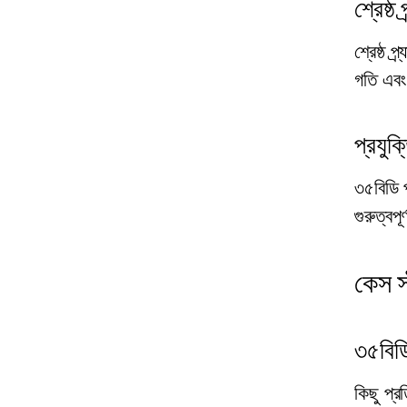
শ্রেষ্ঠ
শ্রেষ্ঠ 
গতি এবং 
প্রযুক
৩৫বিডি প
গুরুত্বপূর
কেস স
৩৫বিডি
কিছু প্র