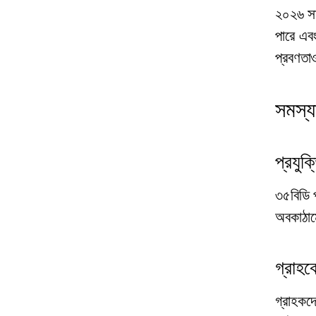
২০২৬ সাল
পারে এবং
প্রবণতা
সমস্য
প্রযুক
৩৫বিডি প
অবকাঠাম
গ্রাহক
গ্রাহকদে