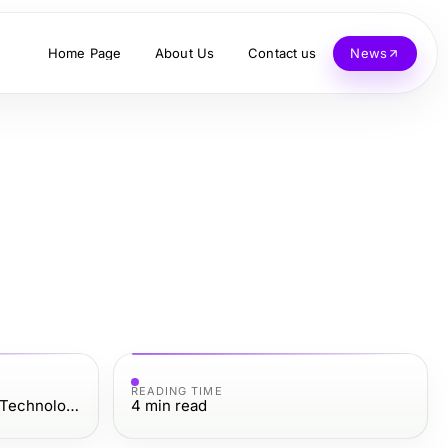
Home Page
About Us
Contact us
News
READING TIME
Computers Electronics and Technology
4
min read