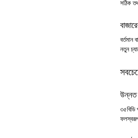
সঠিক তথ
বাজারে
বর্তমান 
নতুন চ্য
সবচেয
উন্নত 
৩৫বিডি 
ফলস্বরূপ