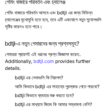
গেমিং বাজারে পরিবর্তন এবং চ্যালেঞ্জ
গেমিং বাজারে পরিবর্তন আসবে এবং bdtjl এর জন্য বিভিন্ন
চ্যালেঞ্জের মুখোমুখি হতে হবে, তবে এটি একযোগে নতুন সুযোগগুলি
সৃষ্টির কারণও হতে পারে।
bdtjl-এ নতুন গেমারদের জন্য প্রশ্নসমূহ?
গেমাররা প্রায়শই এই ধরনের প্রশ্ন জিজ্ঞাসা করেন:.
Additionally,
bdtjl.com
provides further
details.
bdtjl এর সেবাগুলি কি নিরাপদ?
আমি কিভাবে bdtjl এর সাহায্যে পুরস্কার পেতে পারবো?
bdtjl কিভাবে ব্যবহার শুরু করতে হবে?
bdtjl এর মাধ্যমে জিতব কি আমার সম্ভাবনা বেশি?