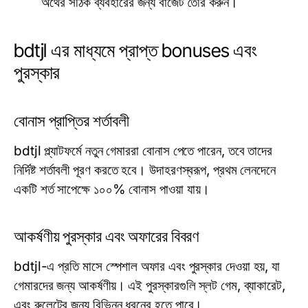
অর্থের সঠিক ব্যবহারের জন্য বাজেট তৈরি করুন।
bdtjl এর মাধ্যমে প্রাপ্ত bonuses এবং
পুরস্কার
বোনাস প্রাপ্তির শর্তাবলী
bdtjl প্ল্যাটফর্মে নতুন গেমাররা বোনাস পেতে পারেন, তবে তাদের
নির্দিষ্ট শর্তাবলী পূরণ করতে হবে। উদাহরণস্বরূপ, প্রথম লেনদেনে
একটি শর্ত সাপেক্ষে ১০০% বোনাস পাওয়া যায়।
আকর্ষণীয় পুরস্কার এবং অফারের বিবরণ
bdtjl-এ প্রতি মাসে স্পেশাল অফার এবং পুরস্কার দেওয়া হয়, যা
গেমারদের জন্য আকর্ষণীয়। এই পুরস্কারগুলি স্লট গেম, ব্যাকারেট,
এবং রুলেটের জন্য বিভিন্ন ধরনের হতে পারে।