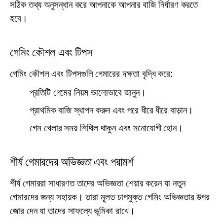
সঠিক তথ্য অনুসন্ধান করে আপনাকে আপনার বাজি নির্ধারণ করতে
হবে।
গেমিং কৌশল এবং টিপস
গেমিং কৌশল এবং টিপসগুলি গেমারের দক্ষতা বৃদ্ধি করে:
প্রতিটি গেমের নিয়ম ভালোভাবে জানুন।
প্রাথমিক বাজি স্থাপন করুন এবং পরে ধীরে ধীরে বাড়ান।
গেম খেলার সময় শিথিল থাকুন এবং মনোযোগী হোন।
শীর্ষ গেমারদের অভিজ্ঞতা এবং পরামর্শ
শীর্ষ গেমাররা সাধারণত তাদের অভিজ্ঞতা শেয়ার করেন যা নতুন
গেমারদের জন্য সহায়ক। তারা মূলত চাপমুক্ত গেমিং অভিজ্ঞতার উপর
জোর দেন যা তাদের সাফল্যে ভূমিকা রাখে।