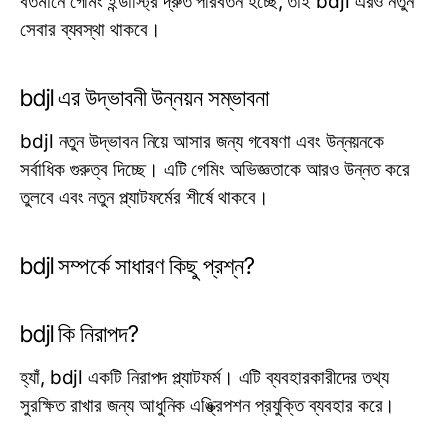
বর্তমানে গেমিং ইন্ডাস্ট্রি দ্রুত পরিবর্তন হচ্ছে, তাই bdjl এরও নতুন
সেবার ব্যবস্থা থাকবে।
bdjl এর উদ্ভাবনী উন্নয়ন সম্ভাবনা
bdjl নতুন উদ্ভাবন নিয়ে আসার জন্য গবেষণা এবং উন্নয়নকে
সর্বাধিক গুরুত্ব দিচ্ছে। এটি গেমিং অভিজ্ঞতাকে আরও উন্নত করে
তুলবে এবং নতুন প্ল্যাটফর্মের শীর্ষে থাকবে।
bdjl সম্পর্কে সাধারণ কিছু প্রশ্ন?
bdjl কি নিরাপদ?
হ্যাঁ, bdjl একটি নিরাপদ প্ল্যাটফর্ম। এটি ব্যবহারকারীদের তথ্য
সুরক্ষিত রাখার জন্য আধুনিক এঙ্ক্রিপশন প্রযুক্তি ব্যবহার করে।