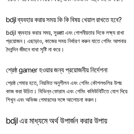
bdjl ব্যবহার করার সময় কি কি বিষয় খেয়াল রাখতে হবে?
bdjl ব্যবহার করার সময়, সুরक्षा এবং গোপনীয়তার দিকে লক্ষ্য রাখা
প্রয়োজন। এছাড়াও, কাজের সময় নির্ধারণ করুন যাতে গেমিং আপনার
দৈনন্দিন জীবনে বাধা সৃষ্টি না করে।
শ্রেষ্ঠ gamer হওয়ার জন্য প্রয়োজনীয় নির্দেশনা
শ্রেষ্ঠ গেমার হতে, নিয়মিত অনুশীলন এবং গেমিং কৌশলগুলির উপর
কাজ করা উচিত। বিভিন্ন ফোরাম এবং গেমিং কমিউনিটিতে যোগ দিয়ে
শিখুন এবং অভিজ্ঞ গেমারদের সঙ্গে আলোচনা করুন।
bdjl এর মাধ্যমে অর্থ উপার্জন করার উপায়