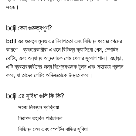
সহজ।
bdjl কেন গুরুত্বপূর্ণ?
bdjl এর গুরুত্ব মূলত এর নিরাপত্তা এবং বিভিন্ন ধরনের গেমের
কারণে। ব্যবহারকারীরা এখানে বিভিন্ন ক্যাসিনো গেম, স্পোর্টস
বেটিং, এবং অন্যান্য আনন্দদায়ক গেম খেলার সুযোগ পান। এছাড়া,
এটি ব্যবহারকারীদের জন্য বিশ্লেষণাত্মক টুলস এবং সহায়তা প্রদান
করে, যা তাদের গেমিং অভিজ্ঞতাকে উন্নত করে।
bdjl এর সুবিধা গুলি কি কি?
সহজ নিবন্ধন প্রক্রিয়া
নিরাপদ তহবিল পরিচালনা
বিভিন্ন গেম এবং স্পোর্টস বাজির সুবিধা